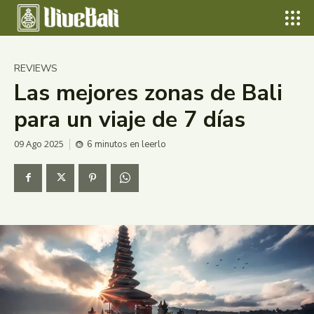
Escribe para buscar...
Buscar
Search for something...
Search
Actualidad
REVIEWS
Naturaleza
Las mejores zonas de Bali
para un viaje de 7 días
Real Estate
Reviews
09 Ago 2025
6
minutos
en leerlo
Viajes