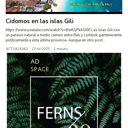
Cidomos en las islas Gili
https://www.youtube.com/watch?v=BwKQFk4GI0E Las Islas Gili son
un paraiso natural a medio camino entre Bali y Lombok, perteneciente
políticamente a ésta última provincia. Aunque en otro post...
ACTUALIDAD
22 Jul 2025
1
minuto