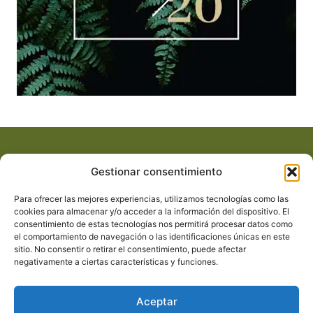
Acerca de
Service
Gestionar consentimiento
Who We Are
Privacy Policy
Press
Terms & Conditions
Para ofrecer las mejores experiencias, utilizamos tecnologías como las
cookies para almacenar y/o acceder a la información del dispositivo. El
Advertising
FAQ
consentimiento de estas tecnologías nos permitirá procesar datos como
Legal Notice
Contact
el comportamiento de navegación o las identificaciones únicas en este
sitio. No consentir o retirar el consentimiento, puede afectar
negativamente a ciertas características y funciones.
Newsletter
Suscríbete
Aceptar